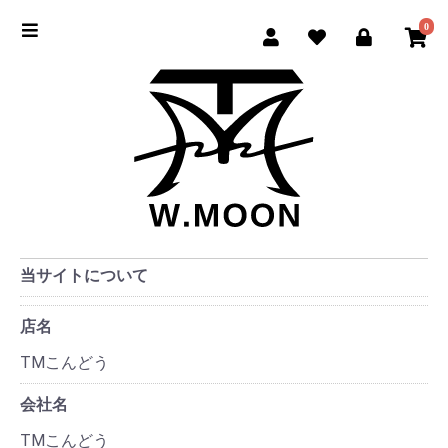
0
当サイトについて
店名
TMこんどう
会社名
TMこんどう